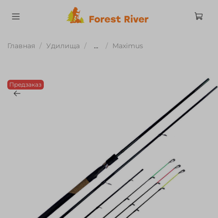
Главная
Удилища
...
Maximus
Предзаказ