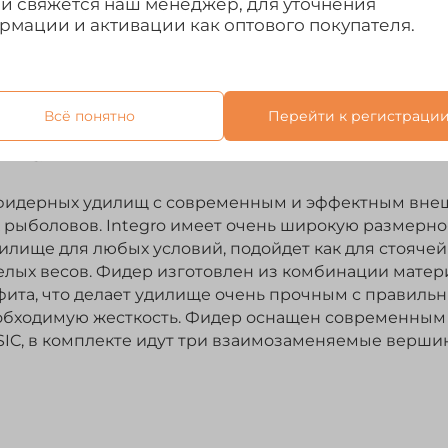
ми свяжется наш менеджер, для уточнения
рмации и активации как оптового покупателя.
Всё понятно
Перейти к регистраци
Отзывы
 фидерных удилищ c современным и эффектным вне
ыболовов. Integro имеет очень широкую размерно-те
илище для любых условий, подойдет как для стоячей
елых весов. Фидер изготовлен из комбинации матер
афита, что делает удилище очень прочным с правил
бходимую жесткость. Фидер оснащен современным 
SIC, в комплекте идут три взаимозаменяемые верши