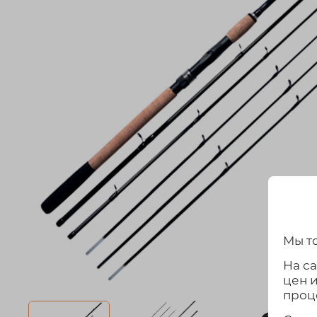
Мы то
На с
цен 
проц