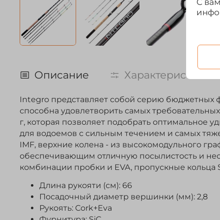
С ва
инфо
Описание
Характеристики
Integro представляет собой серию бюджетных
способна удовлетворить самых требовательных р
г, которая позволяет подобрать оптимальное уд
для водоемов с сильным течением и самых тяж
IMF, верхние колена - из высокомодульного гр
обеспечивающим отличную посылистость и нео
комбинации пробки и EVA, пропускные кольца 
Длина рукояти (см): 66
Посадочный диаметр вершинки (мм): 2,8
Рукоять: Cork+Eva
Фурнитура: SiC