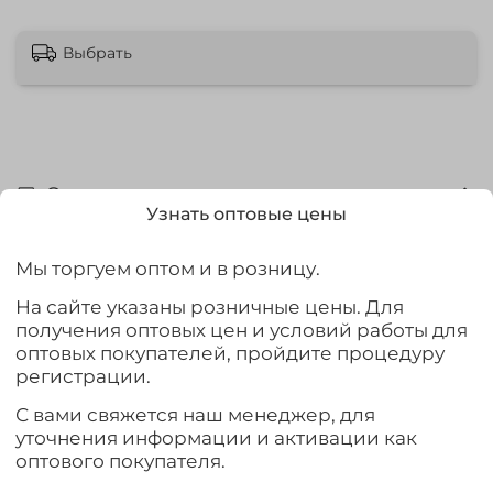
Выбрать
Описание
Узнать оптовые цены
Термос из нержавеющей стали HS TM-032 750ML от
компании Тонар. Внешне термос покрыт приятным на
Мы торгуем оптом и в розницу.
ощупь обрезиненным материалом "soft touch", который
На сайте указаны розничные цены. Для
в свою очередь защищает термос от механических
получения оптовых цен и условий работы для
повреждений и царапин. Благодаря двойной
оптовых покупателей, пройдите процедуру
вакуумной изоляции, температура напитков
регистрации.
сохраняется намного эффективнее. В пробке термоса
предусмотрен резервуар для хранения сыпучих
С вами свяжется наш менеджер, для
продуктов, таких как сахар, чай, кофе и тд., а также
уточнения информации и активации как
накручивающееся на пробку ситечко для заварки
оптового покупателя.
любимых напитков.