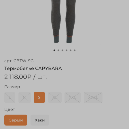
арт.
CBTW-SG
Термобелье CAPYBARA
2 118.00₽
/ шт.
Размер
L
M
S
XL
XXL
XXXL
Цвет
Серый
Хаки