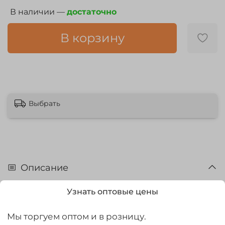
В наличии —
достаточно
В корзину
Выбрать
Описание
Термобельё из микро-поларфлиса имеет
Узнать оптовые цены
анатомический крой, не стесняющий движений,
удлиненную спинку.
Мы торгуем оптом и в розницу.