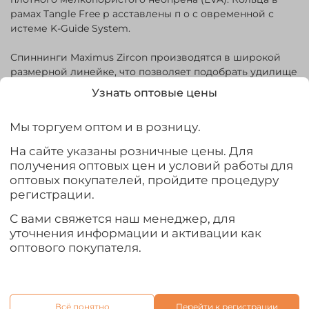
рамах Tangle Free р асставлены п о с овременной с
истеме K-Guide System.
Спиннинги Maximus Zircon производятся в широкой
размерной линейке, что позволяет подобрать удилище
практически под любые условия лова. Благодаря
Узнать оптовые цены
великолепной балансировке модель кажется очень
легкой, но при этом обладает невероятной мощностью
Мы торгуем оптом и в розницу.
и легко справляется с вываживанием крупной рыбы.
На сайте указаны розничные цены. Для
Бланк:
получения оптовых цен и условий работы для
оптовых покупателей, пройдите процедуру
Материал - графит IMF
регистрации.
Строй - быстрый (Fast Action)
Количество секций - 2
С вами свяжется наш менеджер, для
Конструкция - штекерная
уточнения информации и активации как
оптового покупателя.
Пропускные кольца:
Пропускные кольца со вставками SIC
Конструкция тюльпана, предотвращающая
перехлест лески (Antitwisting Tip)
Всё понятно
Перейти к регистрации