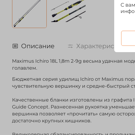
С ва
инфо
Описание
Характеристики
Maximus Ichiro 18L 1,8m 2-9g весьма удачная м
голавлем.
Бюджетная серия удилищ Ichiro от Maximus пора
чувствительную вершинку и средне-быстрый стр
Качественные бланки изготовлены из графита 
Guide Concept. Разнесенная рукоятка уменьшае
вершинка позволяет «прочитать» самую осторо
достаточно крупных хищников.
Великолепная сбалансированность и продуманн