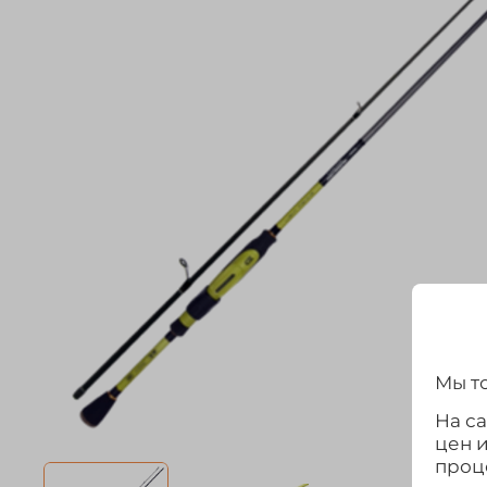
Мы то
На с
цен 
проц