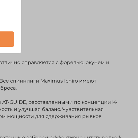
и
 отлично справляется с форелью, окунем и
 Все спиннинги Maximus Ichiro имеют
броса.
 AT-GUIDE, расставленными по концепции K-
ность и улучшая баланс. Чувствительная
вом мощности для сдерживания рывков
рхточные забросы, эффективно читать рельеф