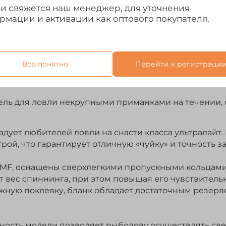
ми свяжется наш менеджер, для уточнения
рмации и активации как оптового покупателя.
Всё понятно
Перейти к регистраци
Отзывы
одель для ловли некрупными приманками на течении,
дует любителей ловли на снасти класса ультралайт.
ой, что гарантирует отличную «чуйку» и точность за
IMF, оснащены сверхлегкими пропускными кольцами
т вес спиннинга, при этом повышая его чувствитель
жную поклевку, бланк обладает достаточным резер
ость модели позволяет рыболову осуществлять све