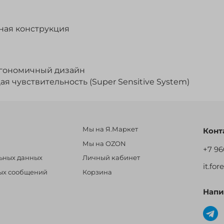
ная конструкция
эргономичный дизайн
 чувствительность (Super Sensitive System)
Мы на Я.Маркет
Конт
Мы на OZON
+7 96
льных данных
Личный кабинет
it.fo
ных сообщений
Корзина
Напи