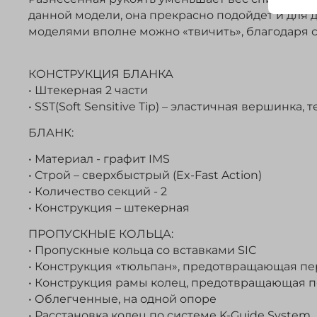
данной модели, она прекрасно подойдет и для 
моделями вполне можно «твичить», благодаря 
КОНСТРУКЦИЯ БЛАНКА
• Штекерная 2 части
• SST(Soft Sensitive Tip) – эластичная вершинк
БЛАНК:
• Материал - графит IMS
• Строй – сверхбыстрый (Ex-Fast Action)
• Количество секций - 2
• Конструкция – штекерная
ПРОПУСКНЫЕ КОЛЬЦА:
• Пропускные кольца cо вставками SIC
• Конструкция «тюльпан», предотвращающая пере
• Конструкция рамы колец, предотвращающая пе
• Облегченные, на одной опоре
• Расстановка колец по системе K-Guide System