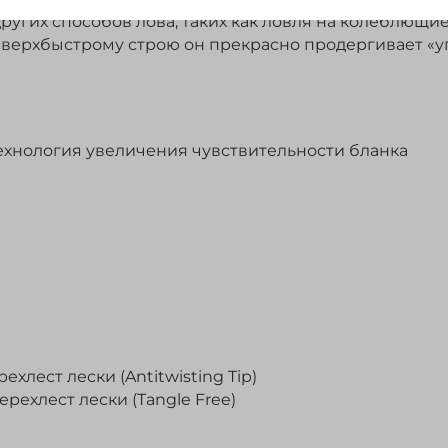
других способов лова, таких как ловля на колеблющ
сверхбыстрому строю он прекрасно продергивает «у
а, технология увеличения чувствительности бланка
хлест лески (Antitwisting Tip)
рехлест лески (Tangle Free)