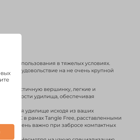
 для использования в тяжелых условиях.
ставляя удовольствие на не очень крупной
овых
дите
рой, эластичную вершинку, легкие и
 возможности удилища, обеспечивая
 для себя удилище исходя из ваших
ами SIC в рамах Tangle Free, расставленными
ов, что очень важно при забросе компактных
и
 баланс. Несмотря на узкую специализацию