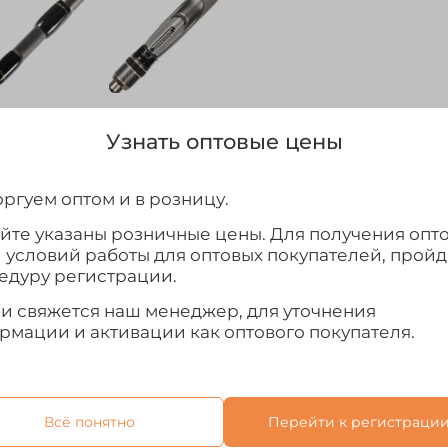
Узнать оптовые цены
Отзывы
ргуем оптом и в розницу.
в 2018 модельного года, разработанные специально
 с легкостью справляются с трофеями, при этом до
айте указаны розничные цены. Для получения опт
и условий работы для оптовых покупателей, прой
едуру регистрации.
говой ловли набор характеристик: сверхбыстрый ст
ышенной сенсорикой. Все это усиливает сенсорные
ми свяжется наш менеджер, для уточнения
рмации и активации как оптового покупателя.
комфорт при джиговой ловле.
ва, модельный ряд достаточно широк, чтобы вы нашли
афита IMS, оснащен пропускными кольцами со вставк
 Free толерантны к захлестам мягких плетеных шнур
Всё понятно
Перейти к регистраци
 при этом повышая его чувствительность и улучшая