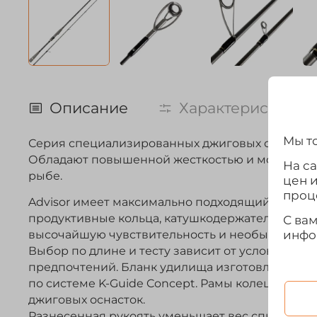
Описание
Характеристики
Мы то
Серия специализированных джиговых спиннинго
Обладают повышенной жесткостью и мощностью,
На с
рыбе.
цен 
проц
Advisor имеет максимально подходящий для джи
продуктивные кольца, катушкодержатель с пов
С ва
инфо
высочайшую чувствительность и необычайный 
Выбор по длине и тесту зависит от условий ло
предпочтений. Бланк удилища изготовлен из гр
по системе K-Guide Concept. Рамы колец Tangle
джиговых оснасток.
Разнесенная рукоять уменьшает вес спиннинга,