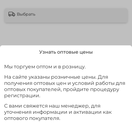
Выбрать
Описание
Узнать оптовые цены
Kaida Legend Spinning
- качественное бюджетное
Мы торгуем оптом и в розницу.
удилище которое подойдет как для начинающего
рыбака, так и для опытного. Лучше всего подойдет для
На сайте указаны розничные цены. Для
спиннингистов, осваивающих основы ловли при таких
получения оптовых цен и условий работы для
способах как твичинг и микроджиг. Спиннинг оснащен
оптовых покупателей, пройдите процедуру
пропускными кольцами SIC, которые правильно
регистрации.
расставлены, и несмотря на свой небольшой размер,
С вами свяжется наш менеджер, для
не оказывают негативного воздействия на полет
уточнения информации и активации как
приманки. Соединение колен - Over Steek.
оптового покупателя.
Характеристики