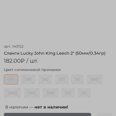
арт.
140152
Сланги Lucky John King Leech 2" (50мм/0.34гр)
182.00₽
/ шт.
Цвет силиконовой приманки
033
036
052
071
101
MIX1
PA03
PA16
PA19
S13
S21
В наличии —
нет в наличии!