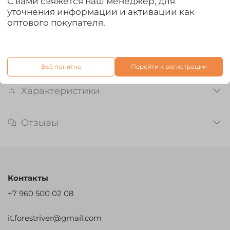
С вами свяжется наш менеджер, для
микроджиг, техасская оснастка, дроп-шот и даже вэки.
уточнения информации и активации как
Эта серия была разработана для ловли форели на
оптового покупателя.
прудах, однако ее применение может быть самым
разнообразным - от ловли окуня на джиг до подледной
ловли и даже рокфишинга. Приманки пропитаны
аттрактантом с ароматом креветки.
Всё понятно
Перейти к регистрации
Характеристики
Отзывы
Контакты
+7 960 500 02 08
it.forestriver@gmail.com