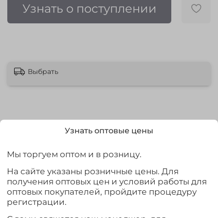
Узнать о поступлении
Выбрать
Узнать оптовые цены
Описание
Сланги Lucky John King Leech 50 это приманка типа
Мы торгуем оптом и в розницу.
“червь”, выполненная из съедобного силикона.
На сайте указаны розничные цены. Для
Приманки подобного типа стали необычайно
получения оптовых цен и условий работы для
популярными среди спиннингистов благодаря
оптовых покупателей, пройдите процедуру
высокой эффективности. King Leech - весьма
регистрации.
универсальная модель, которая может использоваться
для ловли на самые разнообразные оснастки, будь то