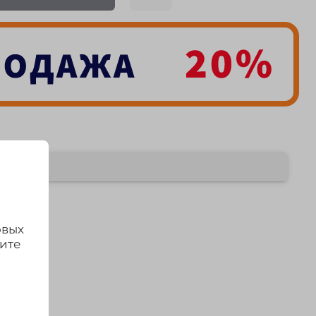
овых
дите