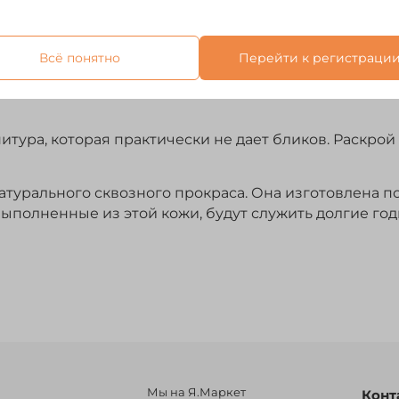
Отзывы
Всё понятно
Перейти к регистраци
ьной кожи. Секция комбинированная под патроны ка
 снаряженные в гильзы длиной от 70 мм. до 89 мм. О
итура, которая практически не дает бликов. Раскро
турального сквозного прокраса. Она изготовлена по
выполненные из этой кожи, будут служить долгие год
Мы на Я.Маркет
Конт