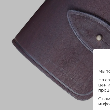
Мы то
На с
цен 
проц
С ва
инфо