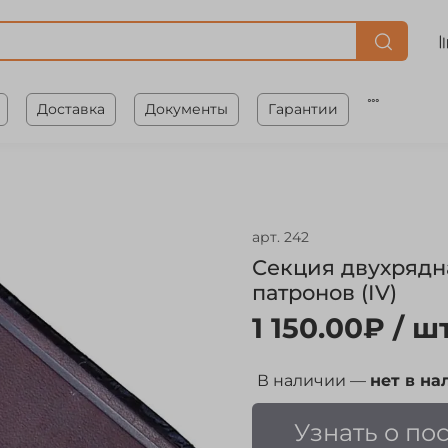
Доставка
Документы
Гарантии
арт.
242
Секция двухрядная
патронов (IV)
1 150.00₽
/ шт
В наличии —
нет в на
Узнать о по