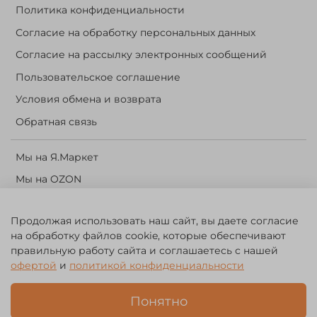
Политика конфиденциальности
Согласие на обработку персональных данных
Согласие на рассылку электронных сообщений
Пользовательское соглашение
Условия обмена и возврата
Обратная связь
Мы на Я.Маркет
Мы на OZON
Личный кабинет
Продолжая использовать наш сайт, вы даете согласие
Корзина
на обработку файлов cookie, которые обеспечивают
правильную работу сайта и соглашаетесь с нашей
©️ 2014 - 2024 Forest River. Рыболовный интернет-магазин.
офертой
и
политикой конфиденциальности
Товары для рыбалки, охоты и активного отдыха. Св. о рег. тов.
зн. № 756494
Понятно
ЗА
ЧЕСТНЫЙ