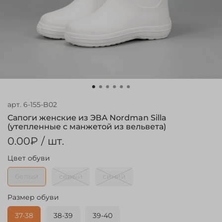
арт.
6-155-B02
Сапоги женские из ЭВА Nordman Silla
(утепленные с манжетой из вельвета)
0.00₽
/ шт.
Цвет обуви
белый
серый
синий
Размер обуви
37-38
38-39
39-40