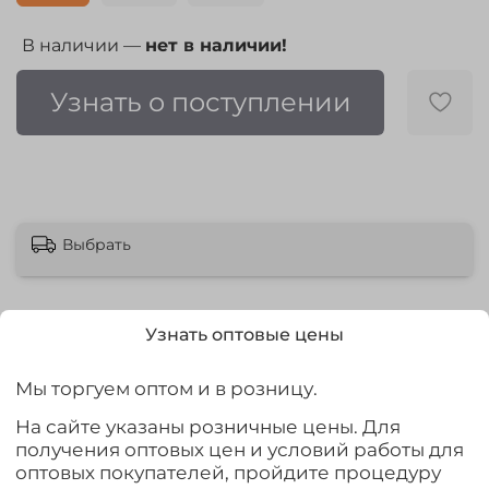
В наличии —
нет в наличии!
Узнать о поступлении
Выбрать
Узнать оптовые цены
Описание
Мы торгуем оптом и в розницу.
На сайте указаны розничные цены. Для
Женские сапоги Nordman Silla из ЭВА для активного
получения оптовых цен и условий работы для
отдыха на природе. Легкие, теплые, удобные и, конечно
оптовых покупателей, пройдите процедуру
же, красивые! Незаменимы и в мороз, и в слякоть. В