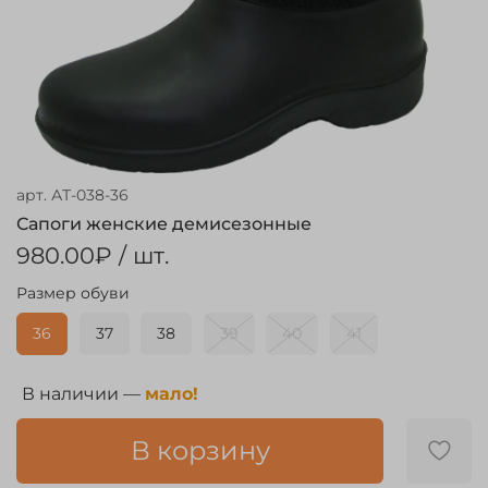
арт.
АТ-038-36
Сапоги женские демисезонные
980.00₽
/ шт.
Размер обуви
36
37
38
39
40
41
В наличии —
мало!
В корзину