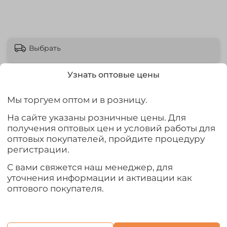
Выбрать
Узнать оптовые цены
Мы торгуем оптом и в розницу.
Описание
На сайте указаны розничные цены. Для
получения оптовых цен и условий работы для
Аккуратные женские сапоги для зимы из ЭВА. Легкие и
оптовых покупателей, пройдите процедуру
теплые, высотой выше щиколотки, на удобной молнии
регистрации.
и с неброским дизайном и бюджетной ценой!
Утеплитель - искусственный мех!
С вами свяжется наш менеджер, для
уточнения информации и активации как
оптового покупателя.
Характеристики
Отзывы