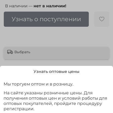
В наличии —
нет в наличии!
Узнать о поступлении
Выбрать
Узнать оптовые цены
Мы торгуем оптом и в розницу.
Описание
На сайте указаны розничные цены. Для
Сапоги «Фазан» изготовлены методом
получения оптовых цен и условий работы для
двухкомпонентного литья. В них нет ни единого шва,
оптовых покупателей, пройдите процедуру
куда могла бы попасть вода. 30-сантиметровое
регистрации.
голенище предотвращает попадание внутрь воды,