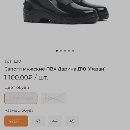
арт.
Д10
Сапоги мужские ПВХ Дарина Д10 (Фазан)
1 100.00₽
/ шт.
Цвет обуви
оливковый
черный
Размер обуви
42(270)
43
44
45