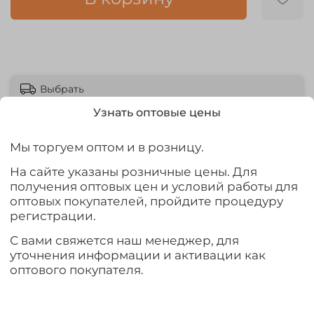
Выбрать
Узнать оптовые цены
Мы торгуем оптом и в розницу.
На сайте указаны розничные цены. Для
Описание
получения оптовых цен и условий работы для
оптовых покупателей, пройдите процедуру
Рыболовный садок из капроновой нити с чехлом –
регистрации.
приспособление, благодаря которому можно
сохранить пойманную рыбу живой и свежей на всем
С вами свяжется наш менеджер, для
протяжении рыбалки.
уточнения информации и активации как
оптового покупателя.
Внешний вид чехла может отличаться от
представленного на фотографии.