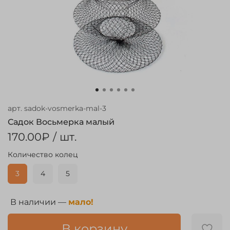
арт.
sadok-vosmerka-mal-3
Садок Восьмерка малый
170.00₽
/ шт.
Количество колец
3
4
5
В наличии —
мало!
В корзину