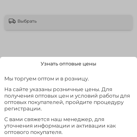
Выбрать
Описание
Узнать оптовые цены
Ручка двуручная подходит к двуручным ледобурам
Мы торгуем оптом и в розницу.
производства "ТОНАР".
Ручка укомплектована "теплыми", обрезиненными
На сайте указаны розничные цены. Для
рукоятками. Прочный каркас из жесткой пластмассы
получения оптовых цен и условий работы для
покрыт мягким пластиком, который остается приятным
оптовых покупателей, пройдите процедуру
на ощупь даже при сильных морозах.
регистрации.
Характеристики:
С вами свяжется наш менеджер, для
Габаритные размеры: 760х335х50 мм.
уточнения информации и активации как
Материалы: сталь, пластик.
оптового покупателя.
Вес: 0,9 кг.