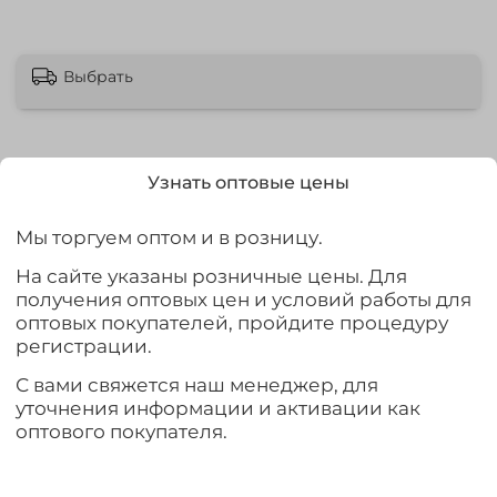
Выбрать
Узнать оптовые цены
Описание
Мы торгуем оптом и в розницу.
Раколовка диаметром 60 см
На сайте указаны розничные цены. Для
получения оптовых цен и условий работы для
Классическая и самая простая раколовка диаметром 60
оптовых покупателей, пройдите процедуру
см в форме "цилиндр". Материал раколовки нейлон,
регистрации.
размещается в разложенном виде на дно с приманкой
внутри, на которую реагируют раки или некрупная
С вами свяжется наш менеджер, для
рыба.
уточнения информации и активации как
оптового покупателя.
Характеристики