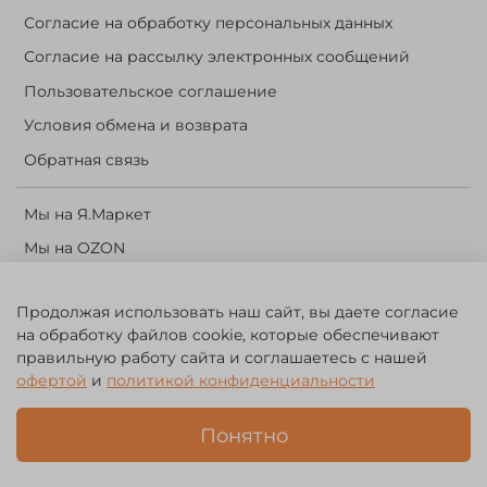
Согласие на обработку персональных данных
Согласие на рассылку электронных сообщений
Пользовательское соглашение
Условия обмена и возврата
Обратная связь
Мы на Я.Маркет
Мы на OZON
Личный кабинет
Продолжая использовать наш сайт, вы даете согласие
Корзина
на обработку файлов cookie, которые обеспечивают
правильную работу сайта и соглашаетесь с нашей
©️ 2014 - 2024 Forest River. Рыболовный интернет-магазин.
офертой
и
политикой конфиденциальности
Товары для рыбалки, охоты и активного отдыха. Св. о рег. тов.
зн. № 756494
Понятно
ЗА
ЧЕСТНЫЙ
БИЗНЕС