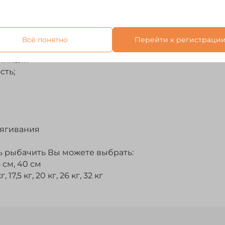
 элемент спиннинговой оснастки. Подходит для лов
Всё понятно
Перейти к регистраци
 Никеля
сть;
тягивания
сь рыбачить Вы можете выбрать:
5 см, 40 см
, 17,5 кг, 20 кг, 26 кг, 32 кг