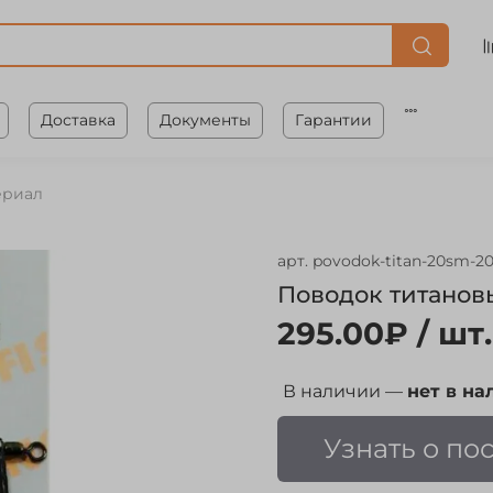
Доставка
Документы
Гарантии
ериал
арт.
povodok-titan-20sm-2
Поводок титановы
295.00₽
/ шт.
В наличии —
нет в на
Узнать о по