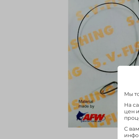
Мы то
На с
цен 
проц
С ва
инфо