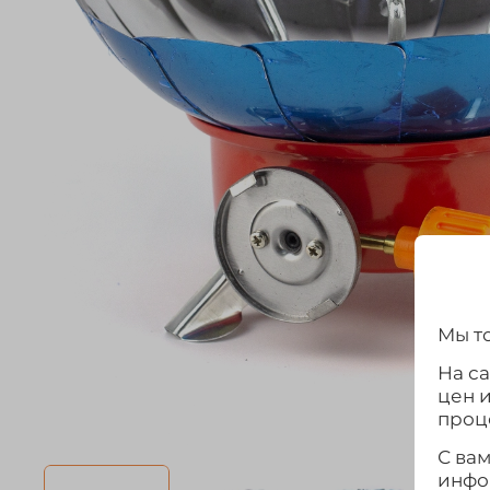
Мы то
На с
цен 
проц
С ва
инфо