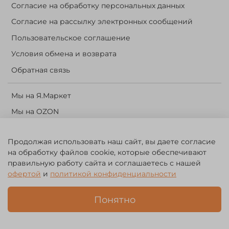
Согласие на обработку персональных данных
Согласие на рассылку электронных сообщений
Пользовательское соглашение
Условия обмена и возврата
Обратная связь
Мы на Я.Маркет
Мы на OZON
Личный кабинет
Продолжая использовать наш сайт, вы даете согласие
Корзина
на обработку файлов cookie, которые обеспечивают
правильную работу сайта и соглашаетесь с нашей
©️ 2014 - 2024 Forest River. Рыболовный интернет-магазин.
офертой
и
политикой конфиденциальности
Товары для рыбалки, охоты и активного отдыха. Св. о рег. тов.
зн. № 756494
Понятно
ЗА
ЧЕСТНЫЙ
БИЗНЕС