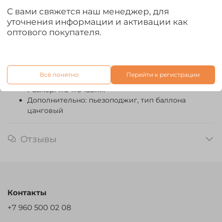
С вами свяжется наш менеджер, для
Тип: веерная газовая плита
уточнения информации и активации как
Вес: 715г.
оптового покупателя.
Область применения: кемпинг, автотуризм, охота,
рыбалка
Материал: нержавеющая сталь
Топливо: газ бутан
Всё понятно
Перейти к регистрации
Расход топлива: 100г/ч
Размер: 175*175*135мм
Дополнительно: пьезоподжиг, тип баллона
цанговый
Отзывы
Контакты
+7 960 500 02 08