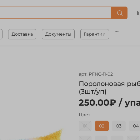
Доставка
Документы
Гарантии
арт.
PFNC-11-02
Поролоновая рыб
(3шт/уп)
250.00₽
/ упа
Цвет
01
02
03
04