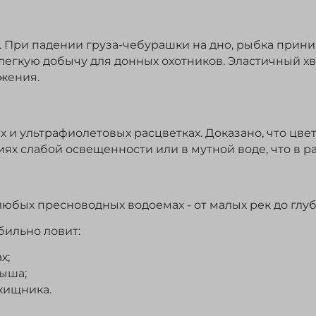
 При падении груза-чебурашки на дно, рыбка приним
легкую добычу для донных охотников. Эластичный х
жения.
и ультрафиолетовых расцветках. Доказано, что цве
иях слабой освещенности или в мутной воде, что в р
любых пресноводных водоемах - от малых рек до гл
бильно ловит:
х;
мыша;
хищника.