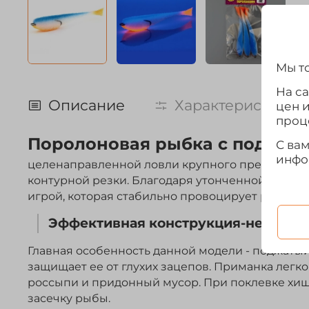
Мы то
На с
Описание
Характеристики
цен 
проц
Поролоновая рыбка с поджат
С ва
инфо
целенаправленной ловли крупного пресноводно
контурной резки. Благодаря утонченной форме
игрой, которая стабильно провоцирует рыбу на 
Эффективная конструкция-незацеп
Главная особенность данной модели - поджатый
защищает ее от глухих зацепов. Приманка легк
россыпи и придонный мусор. При поклевке хи
засечку рыбы.