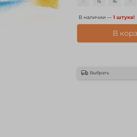
14
15
16
17
В наличии —
1 штука!
В кор
Выбрать