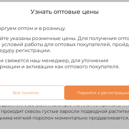
Узнать оптовые цены
ргуем оптом и в розницу.
айте указаны розничные цены. Для получения опт
Отзывы
и условий работы для оптовых покупателей, прой
едуру регистрации.
ым двойником
ми свяжется наш менеджер, для уточнения
- высокоэффективная джигова
рмации и активации как оптового покупателя.
го хищника в самых сложных условиях. Приманка и
 и тщательно подобранной плотности материала, по
атаку даже в периоды слабого клева.
ляйка
Всё понятно
Перейти к регистраци
 двойник Vido Craft. Жала крючка плотно прижаты к
о проходит сквозь густые заросли подводной растит
щника мягкий поролон моментально продавливается