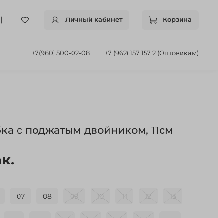
Личный кабинет
Корзина
+7(960) 500-02-08
+7 (962) 157 157 2 (Оптовикам)
ка с поджатым двойником, 11см
к.
07
08
09
10
11
12
13