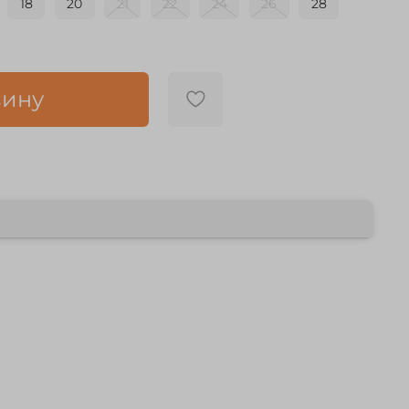
18
20
21
22
24
26
28
зину