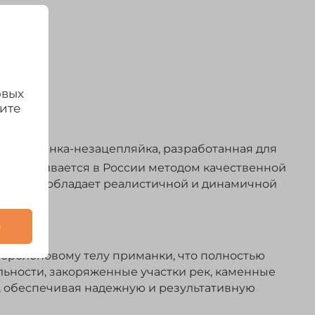
овых
дите
я приманка-незацепляйка, разработанная для
зготавливается в России методом качественной
ролонка обладает реалистичной и динамичной
и
 поролоновому телу приманки, что полностью
ельности, закоряженные участки рек, каменные
, обеспечивая надежную и результативную