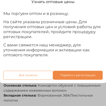
Узнать оптовые цены
«Конкорд» от производителя ХСН
Мы торгуем оптом и в розницу.
Предназначены для активного отдыха, идеально
подойдут туристам и любителям ходовой охоты и
На сайте указаны розничные цены. Для
рыбалки. Модель может эксплуатироваться как летом,
получения оптовых цен и условий работы для
так и в весенне - осенний период.
оптовых покупателей, пройдите процедуру
регистрации.
Отлично подойдут для прогулки по городу.
С вами свяжется наш менеджер, для
Производитель:
ХСН
уточнения информации и активации как
Наружный слой обуви:
Натуральная кожа КРС - "Хром"
оптового покупателя.
Подклад обуви:
«Airtex» (Аиртекс) - вентилируемый,
потовыводящий
Подошва:
Термоэластопласт - износостойкая
Комфортная температура эксплуатации:
от +5° до
+20°С
Всё понятно
Перейти к регистрации
Крепление подошвы:
Клеепрошивной
Основная стелька:
Кожкартон обувной с повышенным
содержанием кожевенных волокон
Вкладная стелька:
Формованная ЭВА/Текстильное
полотно