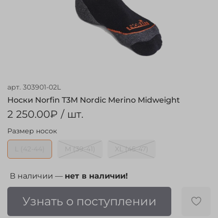
арт.
303901-02L
Носки Norfin T3M Nordic Merino Midweight
2 250.00₽
/ шт.
Размер носок
L (42-44)
M (39-41)
XL (45-47)
В наличии —
нет в наличии!
Узнать о поступлении