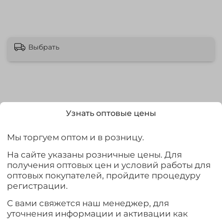
Выбрать
Описание
Узнать оптовые цены
Носки Norfin NORDIC MERINO MIDWEIGHT T3M
средней
Мы торгуем оптом и в розницу.
плотности вязки по специальной технологии
обеспечивают свободу и максимальный комфорт
На сайте указаны розничные цены. Для
стопам ног. Шерсть мериноса обеспечивает
получения оптовых цен и условий работы для
великолепную термоизоляцию и комфорт при носке.
оптовых покупателей, пройдите процедуру
Носки Norfin NORDIC MERINO MIDWEIGHT
регистрации.
Для очень холодной погоды и средней
С вами свяжется наш менеджер, для
активности
уточнения информации и активации как
Не сдавливает стопу.