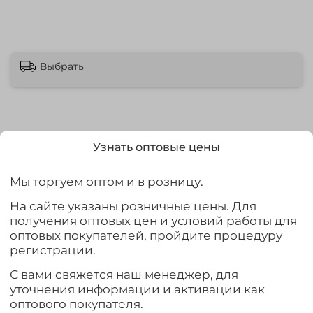
Выбрать
Узнать оптовые цены
Описание
Мы торгуем оптом и в розницу.
Термоноски Norfin T2M Balance Middle
Специальная вязка обеспечивает идеальное
На сайте указаны розничные цены. Для
прилегание и не позволяет носку сползти в обувь.
получения оптовых цен и условий работы для
Материал – сочетание акрила, полиэстра и эластана,
оптовых покупателей, пройдите процедуру
благодаря чему, теплый воздух не уходит наружу, а
регистрации.
создает теплую прослойку между ногой и носком, не
позволяя холодному воздуху проникать внутрь.
С вами свяжется наш менеджер, для
Особенная структура волокна быстро впитывает и
уточнения информации и активации как
выводит наружу влагу, оставляя ноги сухими и
оптового покупателя.