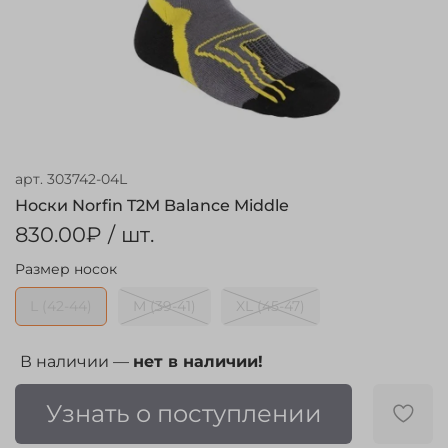
арт.
303742-04L
Носки Norfin T2M Balance Middle
830.00₽
/ шт.
Размер носок
L (42-44)
M (39-41)
XL (45-47)
В наличии —
нет в наличии!
Узнать о поступлении