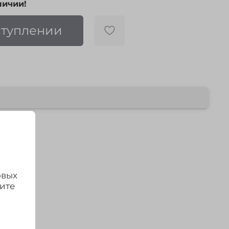
личии!
ступлении
овых
дите