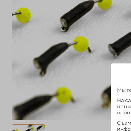
Мы то
На с
цен 
проц
С ва
инфо