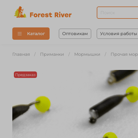
Оптовикам
Условия работы
Каталог
Главная
Приманки
Мормышки
Прочая мо
Предзаказ