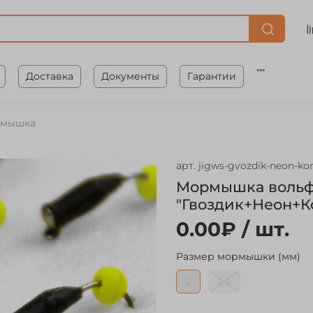
Доставка
Документы
Гарантии
рмышка
арт.
jigws-gvozdik-neon-k
Мормышка вольф
"Гвоздик+Неон+Ко
0.00₽
/ шт.
Размер мормышки (мм)
2
2.5