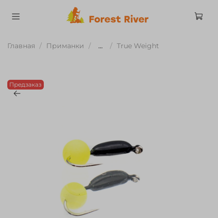
Главная
Приманки
...
True Weight
Предзаказ