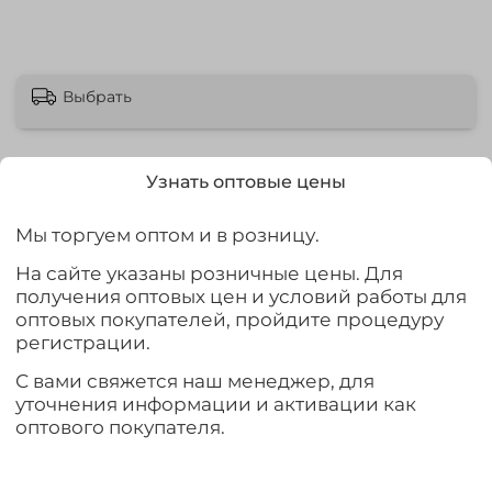
Выбрать
Узнать оптовые цены
Мы торгуем оптом и в розницу.
Описание
На сайте указаны розничные цены. Для
Мормышка Гвоздик+Тарелка+Риски оптом продается
получения оптовых цен и условий работы для
упаковками, в одной упаковке 15 штук. Цена мормышки
оптовых покупателей, пройдите процедуру
указана за 1 штуку. Для оформления оптового заказа
регистрации.
вам нужно будет положить в корзину 15 позиций. В
розницу можно приобрести ЛЮБОЕ доступное
С вами свяжется наш менеджер, для
количество штук.
уточнения информации и активации как
оптового покупателя.
Характеристики