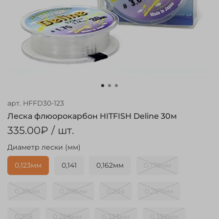
арт.
HFFD30-123
Леска флюорокарбон HITFISH Deline 30м
335.00₽
/ шт.
Диаметр лески (мм)
0,123мм
0,141
0,162мм
0,178мм
0,20мм
0,218мм
0,234
0,257мм
0,278
0,298мм
0,333мм
0,352мм