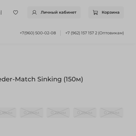
Личный кабинет
Корзина
+7(960) 500-02-08
+7 (962) 157 157 2 (Оптовикам)
der-Match Sinking (150м)
0,18мм
0,20мм
0,22мм
0,25мм
0,28мм