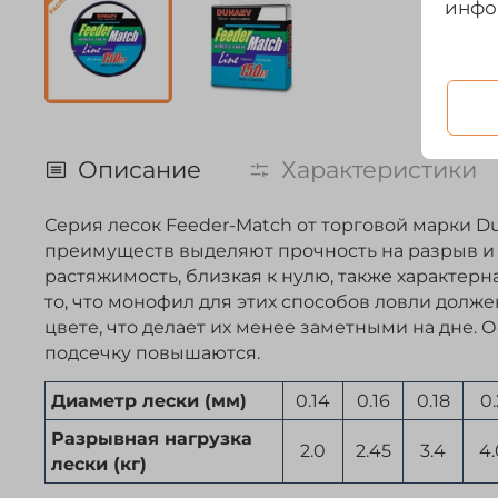
инфо
Описание
Характеристики
Серия лесок Feeder-Match от торговой марки D
преимуществ выделяют прочность на разрыв и 
растяжимость, близкая к нулю, также характерн
то, что монофил для этих способов ловли долж
цвете, что делает их менее заметными на дне.
подсечку повышаются.
Диаметр лески (мм)
0.14
0.16
0.18
0.
Разрывная нагрузка
2.0
2.45
3.4
4.
лески (кг)