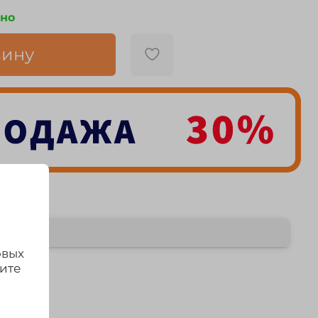
чно
зину
овых
дите