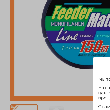
Мы то
На с
цен 
проц
С ва