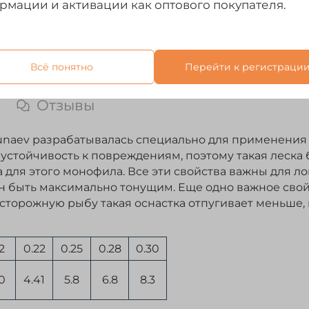
рмации и активации как оптового покупателя.
Всё понятно
Перейти к регистраци
Отзывы
unaev разрабатывалась специально для применения 
устойчивость к повреждениям, поэтому такая леска 
а для этого монофила. Все эти свойства важны для л
ен быть максимально тонущим. Еще одно важное сво
 Осторожную рыбу такая оснастка отпугивает меньш
2
0.22
0.25
0.28
0.30
0
4.41
5.8
6.8
8.3