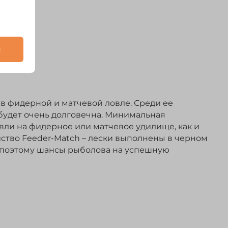
и
в фидерной и матчевой ловле. Среди ее
будет очень долговечна. Минимальная
овли на фидерное или матчевое удилище, как и
йство Feeder-Match – лески выполнены в черном
е, поэтому шансы рыболова на успешную