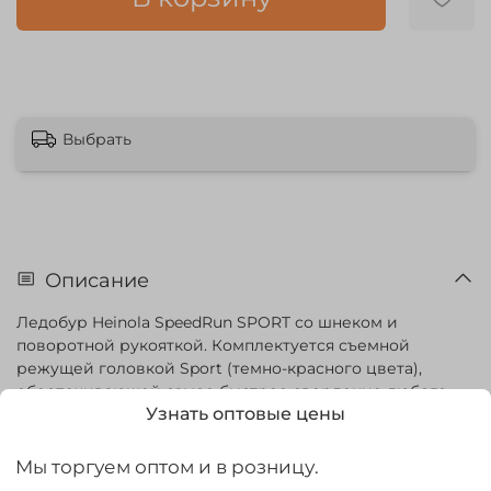
Выбрать
Описание
Ледобур Heinola SpeedRun SPORT со шнеком и
поворотной рукояткой. Комплектуется съемной
режущей головкой Sport (темно-красного цвета),
обеспечивающей самое быстрое сверление любого
Узнать оптовые цены
льда. Спираль шнека проварена по всей длине.
Простая и надежная фиксация рукоятки.
Мы торгуем оптом и в розницу.
Отличительные черты модели: