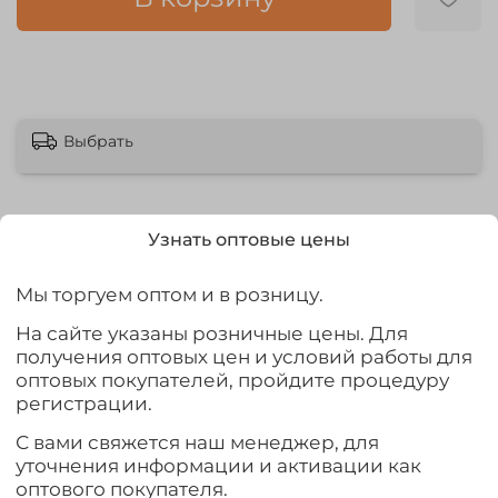
Выбрать
Узнать оптовые цены
Описание
Мы торгуем оптом и в розницу.
C'ultiva Just-Kisu 53100 - имеет классические параметры
На сайте указаны розничные цены. Для
– удлиненное цевье, круглый загиб, миниатюрную
получения оптовых цен и условий работы для
бородку, острейшую, чуть отогнутую внутрь, Super
оптовых покупателей, пройдите процедуру
Needle Point жало. С успехом могут использоваться как
регистрации.
в поплавочных, так и в донных оснастках при ловле
С вами свяжется наш менеджер, для
самой разнообразной рыбы.
уточнения информации и активации как
оптового покупателя.