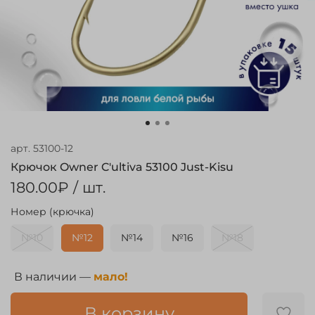
арт.
53100-12
Крючок Owner C'ultiva 53100 Just-Kisu
180.00₽
/ шт.
Номер (крючка)
№10
№12
№14
№16
№18
В наличии —
мало!
В корзину