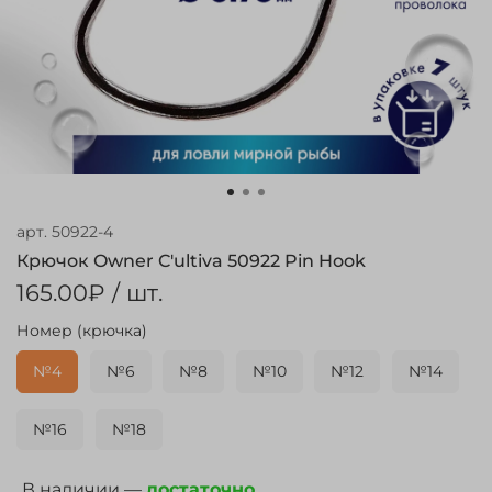
арт.
50922-4
Крючок Owner C'ultiva 50922 Pin Hook
165.00₽
/ шт.
Номер (крючка)
№4
№6
№8
№10
№12
№14
№16
№18
В наличии —
достаточно