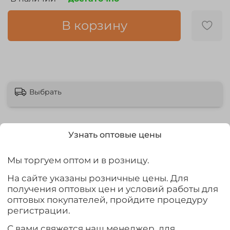
В корзину
Выбрать
Узнать оптовые цены
Описание
Мы торгуем оптом и в розницу.
На сайте указаны розничные цены. Для
C'ultiva Pin Hook 50922 - пожалуй, одна из самых
получения оптовых цен и условий работы для
востребованных серий крючков для поплавочной
оптовых покупателей, пройдите процедуру
ловли. Изготовленные из тонкой, но прочной
регистрации.
проволоки, крючки наделены следующими
параметрами: чуть удлиненное цевье; немного
С вами свяжется наш менеджер, для