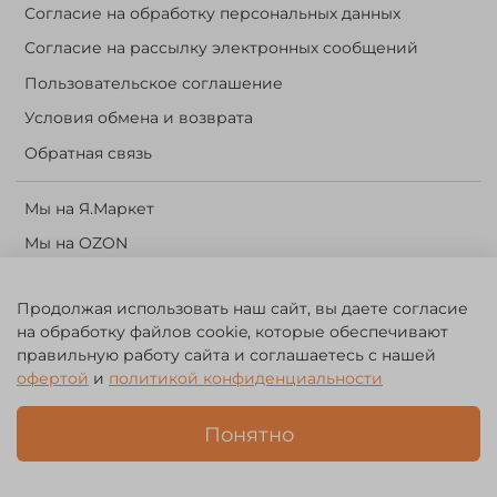
Согласие на обработку персональных данных
Согласие на рассылку электронных сообщений
Пользовательское соглашение
Условия обмена и возврата
Обратная связь
Мы на Я.Маркет
Мы на OZON
Личный кабинет
Продолжая использовать наш сайт, вы даете согласие
Корзина
на обработку файлов cookie, которые обеспечивают
правильную работу сайта и соглашаетесь с нашей
©️ 2014 - 2024 Forest River. Рыболовный интернет-магазин.
офертой
и
политикой конфиденциальности
Товары для рыбалки, охоты и активного отдыха. Св. о рег. тов.
зн. № 756494
Понятно
ЗА
ЧЕСТНЫЙ
БИЗНЕС