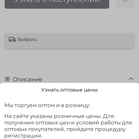
Выбрать
Описание
Узнать оптовые цены
Коробка FB-250 разработанная специально для
хранения и транспортировки рыболовных приманок и
прочих мелкогабаритных аксессуаров.
Мы торгуем оптом и в розницу.
Коробка изготовлена из высококачественного
На сайте указаны розничные цены. Для
ударопрочного полипропилена. Перегородки, замки и
получения оптовых цен и условий работы для
дно коробки также изготовлены из полипропилена -
оптовых покупателей, пройдите процедуру
марки Basell Clirell, который обладает высокой
регистрации.