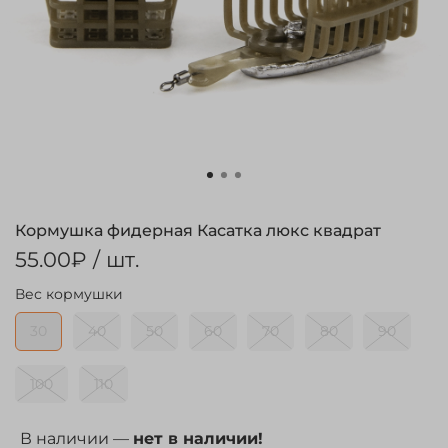
Кормушка фидерная Касатка люкс квадрат
55.00₽
/ шт.
Вес кормушки
30
40
50
60
70
80
90
100
110
В наличии —
нет в наличии!