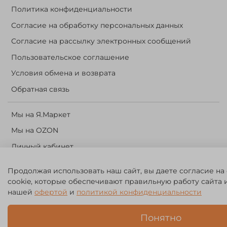
Политика конфиденциальности
Согласие на обработку персональных данных
Согласие на рассылку электронных сообщений
Пользовательское соглашение
Условия обмена и возврата
Обратная связь
Мы на Я.Маркет
Мы на OZON
Личный кабинет
Корзина
Продолжая использовать наш сайт, вы даете согласие на
cookie, которые обеспечивают правильную работу сайта 
©️ 2014 - 2024 Forest River. Рыболовный интернет-магазин.
нашей
офертой
и
политикой конфиденциальности
Товары для рыбалки, охоты и активного отдыха. Св. о рег. тов.
зн. № 756494
Понятно
ЗА
ЧЕСТНЫЙ