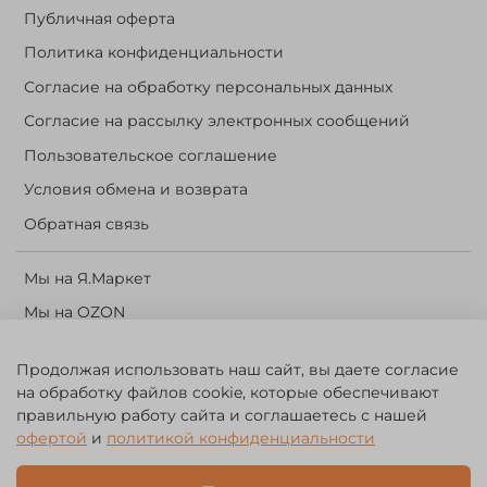
Публичная оферта
Политика конфиденциальности
Согласие на обработку персональных данных
Согласие на рассылку электронных сообщений
Пользовательское соглашение
Условия обмена и возврата
Обратная связь
Мы на Я.Маркет
Мы на OZON
Личный кабинет
Продолжая использовать наш сайт, вы даете согласие
Корзина
на обработку файлов cookie, которые обеспечивают
правильную работу сайта и соглашаетесь с нашей
офертой
и
политикой конфиденциальности
©️ 2014 - 2024 Forest River. Рыболовный интернет-магазин.
Товары для рыбалки, охоты и активного отдыха. Св. о рег. тов.
зн. № 756494