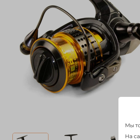
Мы то
На с