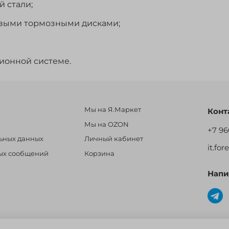
 стали;
овыми тормозными дисками;
ионной системе.
Мы на Я.Маркет
Конт
Мы на OZON
+7 96
льных данных
Личный кабинет
it.fo
ных сообщений
Корзина
Напи