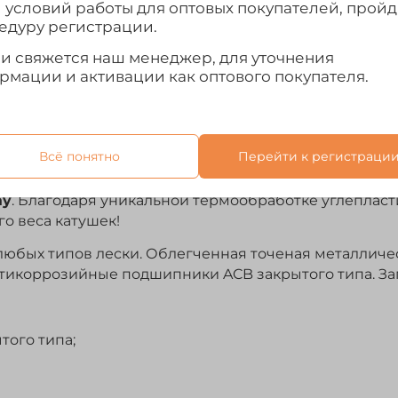
и условий работы для оптовых покупателей, прой
едуру регистрации.
ми свяжется наш менеджер, для уточнения
рмации и активации как оптового покупателя.
Отзывы
Всё понятно
Перейти к регистраци
катушка для ловли со сверхлегкими спиннингами и 
ay
. Благодаря уникальной термообработке углеплас
о веса катушек!
и любых типов лески. Облегченная точеная металли
антикоррозийные подшипники ACB закрытого типа. З
того типа;