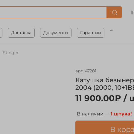
Доставка
Документы
Гарантии
Stinger
арт.
47281
Катушка безынерц
2004 (2000, 10+1B
11 900.00₽
/ 
В наличии —
1 штука!
В кор