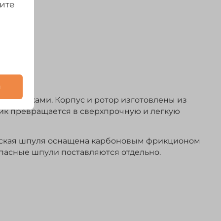
дите
и
приманками. Корпус и ротор изготовлены из
тик превращается в сверхпрочную и легкую
ческая шпуля оснащена карбоновым фрикционом
апасные шпули поставляются отдельно.