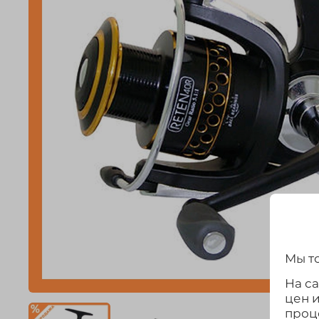
Мы то
На с
цен 
проц