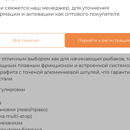
ми свяжется наш менеджер, для уточнения
рмации и активации как оптового покупателя.
Всё понятно
Перейти к регистраци
Отзывы
т отличным выбором как для начинающих рыбаков, т
 мощным плавным фрикционом и встроенной системо
рафита с точеной алюминиевой шпулей, что гаранти
тали.
гулировки
я
новки (лево/право)
а multi-stop)
 механизм
крытием бортика