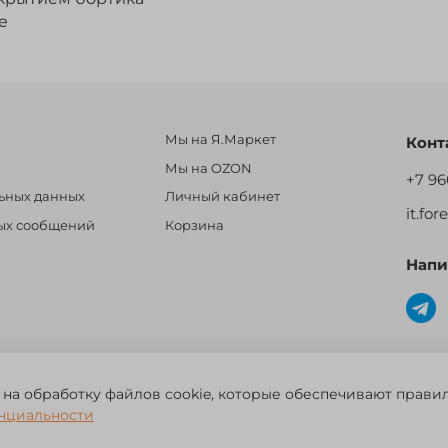
е
Мы на Я.Маркет
Конт
Мы на OZON
+7 96
льных данных
Личный кабинет
it.fo
ных сообщений
Корзина
Напи
овары для рыбалки, охоты и активного отдыха. Св. о рег. тов. зн. №
 на обработку файлов cookie, которые обеспечивают прави
нциальности