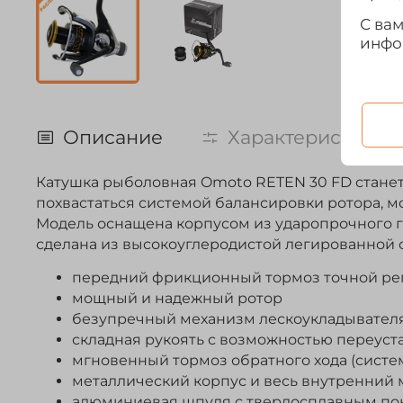
С ва
инфо
Описание
Характеристики
Катушка рыболовная Omoto
RETEN 30 FD
стане
похвастаться системой балансировки ротора,
Модель оснащена корпусом из ударопрочного г
сделана из высокоуглеродистой легированной с
передний фрикционный тормоз точной ре
мощный и надежный ротор
безупречный механизм лескоукладывател
складная рукоять с возможностью переуста
мгновенный тормоз обратного хода (систем
металлический корпус и весь внутренний
алюминиевая шпуля с твердосплавным по