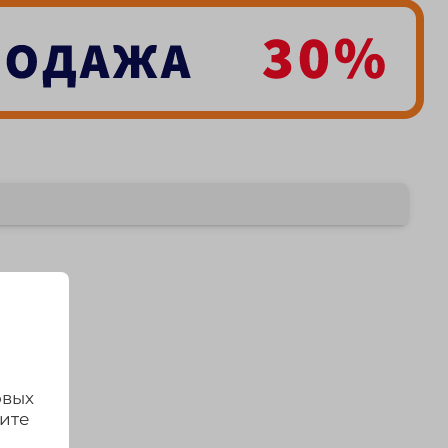
овых
дите