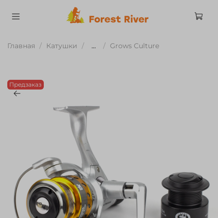
Главная
Катушки
...
Grows Culture
Предзаказ