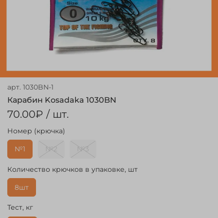
арт.
1030BN-1
Карабин Kosadaka 1030BN
70.00₽
/ шт.
Номер (крючка)
№1
№2
№3
Количество крючков в упаковке, шт
8шт
Тест, кг