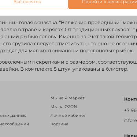
Всё понятно
Перейти к регистраци
Отзывы
спиннинговая оснастка. "Волжские проводники" мож
 ловлю в траве и корягах. От традиционных грузов "
нающий рыбью голову. Именно за счет такой геометр
инств грузила следует отметить то, что оно не огран
одходят для мягких приманок и поролоновых рыбок.
оволочными скрепками с размером, соответствующи
вейки. В комплекте 5 штук, упакованы в блистер.
Мы на Я.Маркет
Конт
Мы на OZON
+7 96
льных данных
Личный кабинет
it.fo
ных сообщений
Корзина
Напи