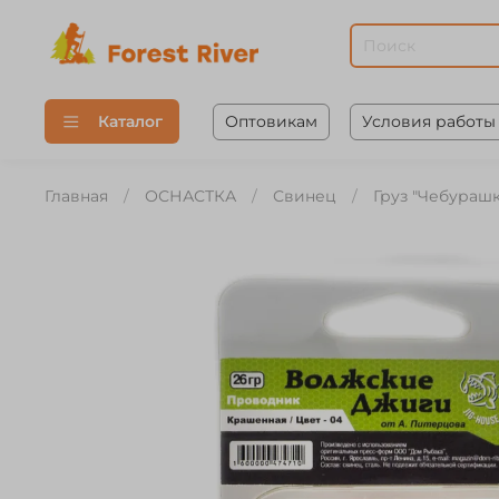
Оптовикам
Условия работы
Каталог
Главная
ОСНАСТКА
Свинец
Груз "Чебурашк