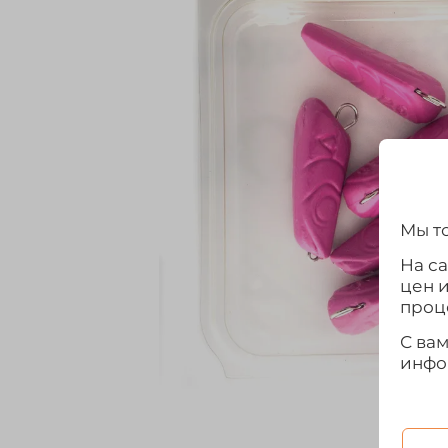
Мы то
На с
цен 
проц
С ва
инфо