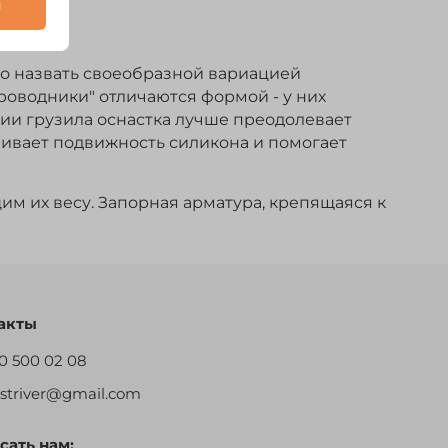
и
но назвать своеобразной вариацией
проводники" отличаются формой - у них
ии грузила оснастка лучше преодолевает
ичивает подвижность силикона и помогает
м их весу. Запорная арматура, крепящаяся к
акты
0 500 02 08
restriver@gmail.com
сать нам: