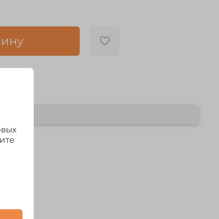
зину
овых
дите