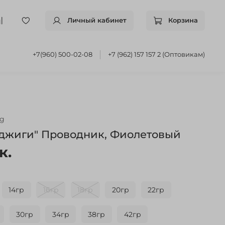
Личный кабинет
Корзина
+7(960) 500-02-08
+7 (962) 157 157 2 (Оптовикам)
8g
 джиги" Проводник, Фиолетовый
к.
14гр
16гр
18гр
20гр
22гр
30гр
34гр
38гр
42гр