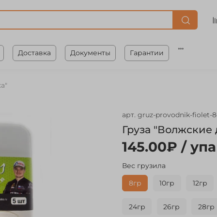
Доставка
Документы
Гарантии
а"
арт.
gruz-provodnik-fiolet-
Груза "Волжские
145.00₽
/ упа
Вес грузила
8гр
10гр
12гр
24гр
26гр
28гр