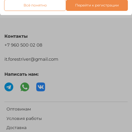
Всё понятно
Перейти к регистрации
Написать отзыв
Контакты
+7 960 500 02 08
it.forestriver@gmail.com
Написать нам:
Оптовикам
Условия работы
Доставка