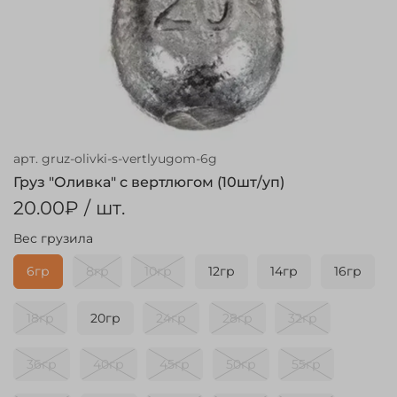
арт.
gruz-olivki-s-vertlyugom-6g
Груз "Оливка" с вертлюгом (10шт/уп)
20.00₽
/ шт.
Вес грузила
6гр
8гр
10гр
12гр
14гр
16гр
18гр
20гр
24гр
28гр
32гр
36гр
40гр
45гр
50гр
55гр