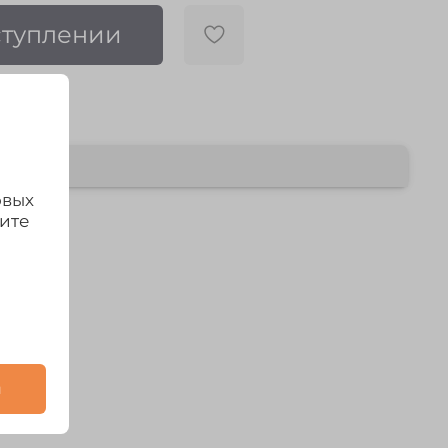
ступлении
овых
дите
и