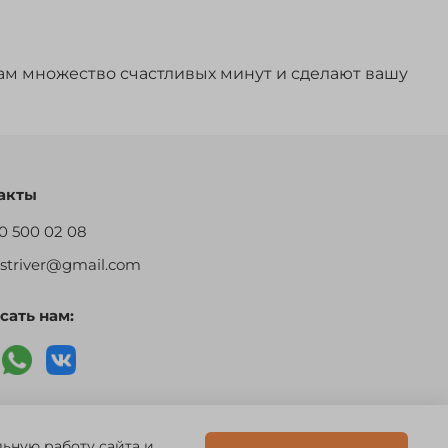
ам множество счастливых минут и сделают вашу
акты
0 500 02 08
restriver@gmail.com
сать нам:
 756494
льную работу сайта и