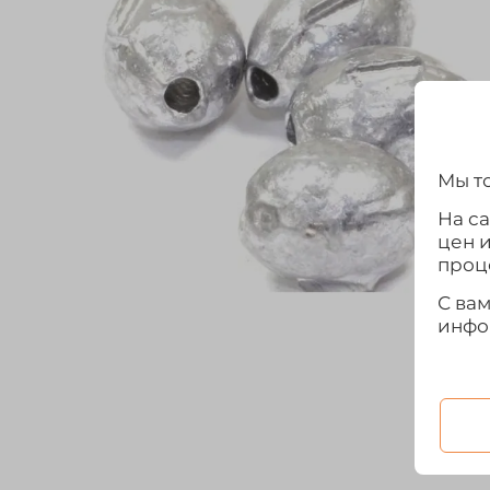
Мы то
На с
цен 
проц
С ва
инфо