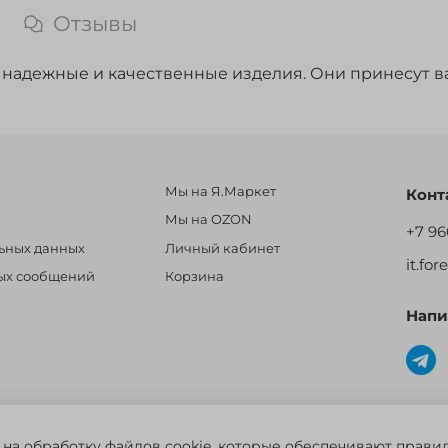
Отзывы
, надежные и качественные изделия. Они принесут в
Мы на Я.Маркет
Конт
Мы на OZON
+7 96
льных данных
Личный кабинет
it.fo
ных сообщений
Корзина
Напи
овары для рыбалки, охоты и активного отдыха. Св. о рег. тов. зн. №
 на обработку файлов cookie, которые обеспечивают прави