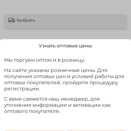
Выбрать
Узнать оптовые цены
Описание
Мы торгуем оптом и в розницу.
Горелка газовая легко насаживается на цанговый
На сайте указаны розничные цены. Для
газовый баллон 220 гр., Т=1300 °С.
получения оптовых цен и условий работы для
Единственная горелка которая вращение горелки 360
оптовых покупателей, пройдите процедуру
градусов, газовый баллон при этом можно повернуть
регистрации.
вниз.
С вами свяжется наш менеджер, для
Подлезть и разогреть острым пламенем в
уточнения информации и активации как
труднодоступные места стало реальностью
оптового покупателя.
Расход газа (максимальный): 80 г/час.
Пьезоподжиг: есть