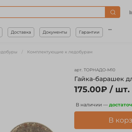
Доставка
Документы
Гарантии
едобуры
Комплектующие к ледобурам
арт.
ТОРНАДО-М10
Гайка-барашек д
175.00₽
/ шт.
В наличии —
достато
В кор