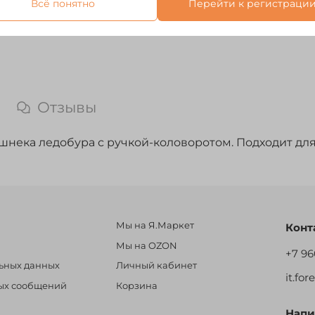
Всё понятно
Перейти к регистраци
Отзывы
нека ледобура с ручкой-коловоротом. Подходит для 
Мы на Я.Маркет
Конт
Мы на OZON
+7 96
льных данных
Личный кабинет
it.fo
ных сообщений
Корзина
Напи