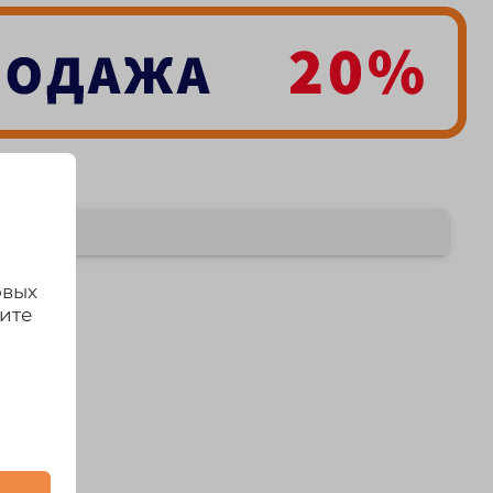
овых
дите