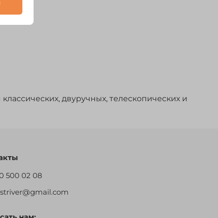
и
классических, двуручных, телескопических и
акты
0 500 02 08
restriver@gmail.com
сать нам: