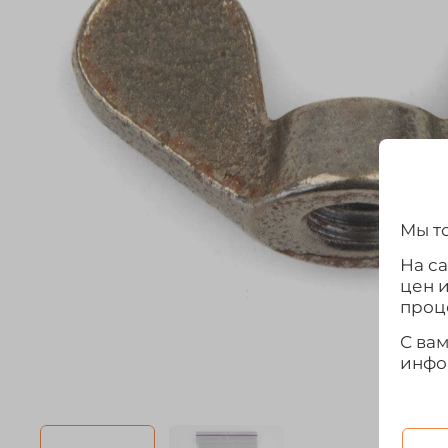
Мы то
На с
цен 
проц
С ва
инфо