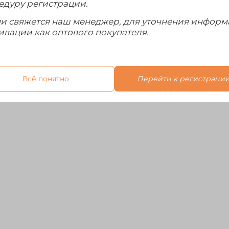
едуру регистрации.
Отзывы
ми свяжется наш менеджер, для уточнения инфор
ивации как оптового покупателя.
нарик оборудован мощными светодиодами, которые 
ежимов, регулируемый угол наклона фонаря к креп
Всё понятно
Перейти к регистраци
льно комфортно. Питание фонаря состоит из 3 бата