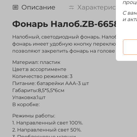
проц
Описание
Характеристики
С ва
и акт
Фонарь Налоб.ZB-6658
Налобный, светодиодный фонарь. Налобный фо
фонарь имеет удобную кнопку переключения р
позволяют закрепить фонарь на голове максима
Материал: пластик
Цвет:в ассортименте
Количество режимов: 3
Питание: батарейки ААА-3 шт
Габариты:8,5*5,5*6см
Упаковка:1шт
В коробке:
Режимы работы:
1. Направленный свет 100%.
2. Направленный свет 50%.
3. Проблесковые маячки.