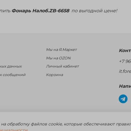
упить
Фонарь Налоб.ZB-6658
по выгодной цене!
Мы на Я.Маркет
Конт
Мы на OZON
+7 96
ных данных
Личный кабинет
it.fo
ых сообщений
Корзина
Напи
ары для рыбалки, охоты и активного отдыха. Св. о рег. тов. зн. № 75
 на обработку файлов cookie, которые обеспечивают прави
нциальности