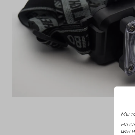
Мы то
На с
цен 