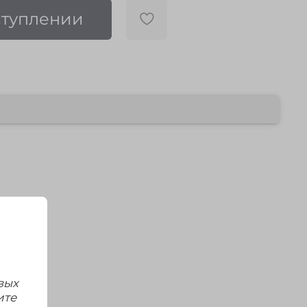
ступлении
вых
ите