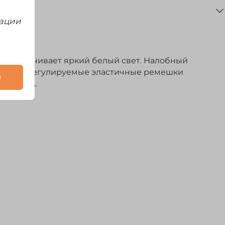
мации
обеспечивает яркий белый свет. Налобный
лению. Регулируемые эластичные ремешки
и
реек ААА.