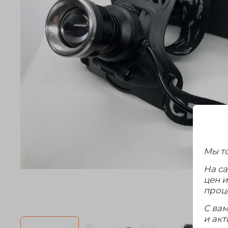
Мы то
На с
цен 
проц
С ва
и акт