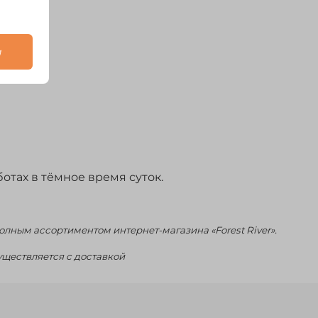
и
тах в тёмное время суток.
лным ассортиментом интернет-магазина «Forest River».
существляется с доставкой