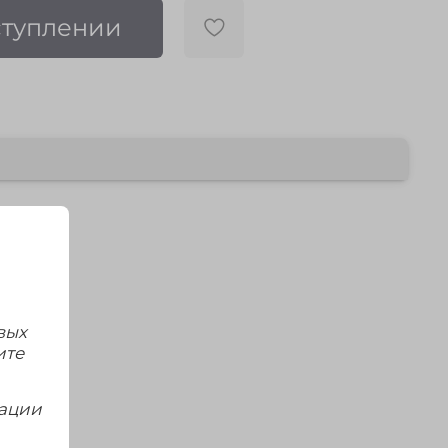
ступлении
вых
ите
мации