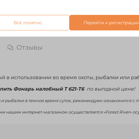
Всё понятно
Перейти к регистраци
Отзывы
 в использовании во время охоты, рыбалки или рабо
пить Фонарь налобный Т 621-Т6
по выгодной цене!
 и рыбалки в темное время суток
,
рекомендуем ознакомится с по
изни нашим
интернет-магазином
осуществляется
«Forest River» о