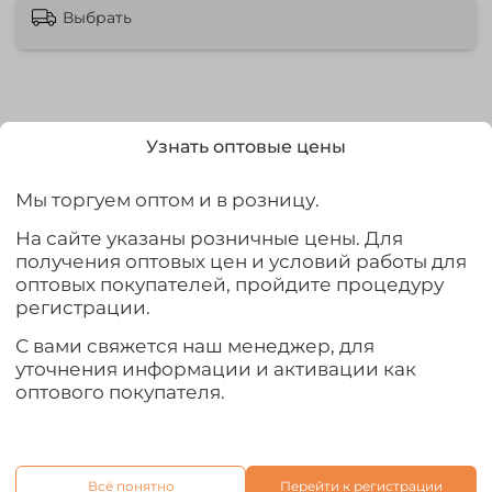
Выбрать
Узнать оптовые цены
Характеристики
Мы торгуем оптом и в розницу.
Бренд
Без бренда
На сайте указаны розничные цены. Для
получения оптовых цен и условий работы для
Сезонность
оптовых покупателей, пройдите процедуру
Демисезонный
регистрации.
Звуковой датчик фонаря
С вами свяжется наш менеджер, для
нет
уточнения информации и активации как
Статус карточки
оптового покупателя.
Нужна правка
Отзывы
Всё понятно
Перейти к регистрации