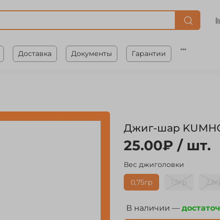
Доставка
Документы
Гарантии
Джиг-шар KUMHO
25.00₽
/ шт.
Вес джиголовки
0,75гр
1,5гр
2,5г
В наличии —
достато