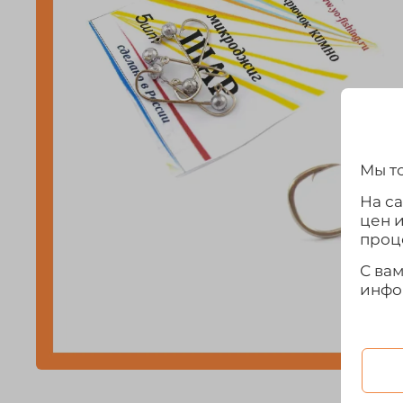
Мы то
На с
цен 
проц
С ва
инфо