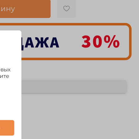
зину
овых
дите
и