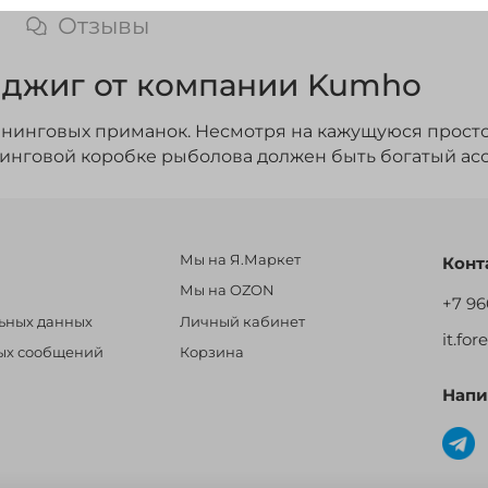
Отзывы
джиг от компании Kumho
нинговых приманок. Несмотря на кажущуюся простоту
нинговой коробке рыболова должен быть богатый асс
Мы на Я.Маркет
Конт
Мы на OZON
+7 96
льных данных
Личный кабинет
it.fo
ных сообщений
Корзина
Напи