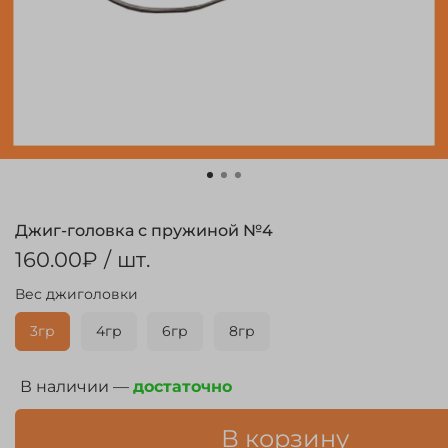
Джиг-головка с пружиной №4
160.00₽
/ шт.
Вес джиголовки
3гр
4гр
6гр
8гр
В наличии —
достаточно
В корзину