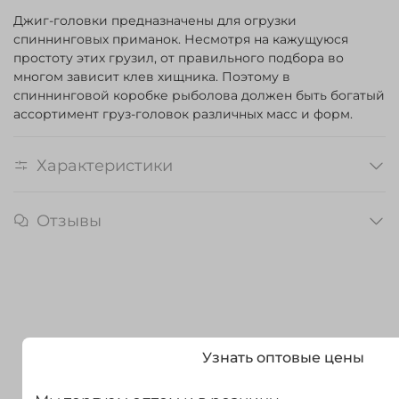
Джиг-головки предназначены для огрузки
спиннинговых приманок. Несмотря на кажущуюся
простоту этих грузил, от правильного подбора во
многом зависит клев хищника. Поэтому в
спиннинговой коробке рыболова должен быть богатый
ассортимент груз-головок различных масс и форм.
Характеристики
Отзывы
Узнать оптовые цены