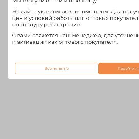
Мы торгуем оптом и в розницу.
На сайте указаны розничные цены. Для полу
цен и условий работы для оптовых покупател
процедуру регистрации.
С вами свяжется наш менеджер, для уточне
и активации как оптового покупателя.
Всё понятно
Перейти к